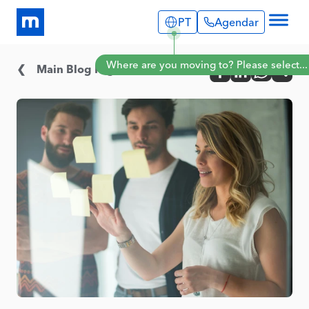
PT
Agendar
Explore
Where are you moving to? Please select...
Infos Úteis
Main Blog Page
Portugal
Serviços
English
Português
Relatos de Imigrantes
Espanha
Blog
English
Sobre Nós
Agendar