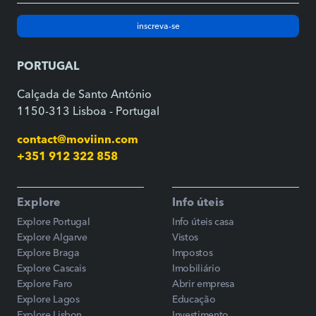
inscreva-se
PORTUGAL
Calçada de Santo António
1150-313 Lisboa - Portugal
contact@moviinn.com
+351 912 322 858
Explore
Info úteis
Explore Portugal
Info úteis casa
Explore Algarve
Vistos
Explore Braga
Impostos
Explore Cascais
Imobiliário
Explore Faro
Abrir empresa
Explore Lagos
Educação
Explore Lisbon
Investimento