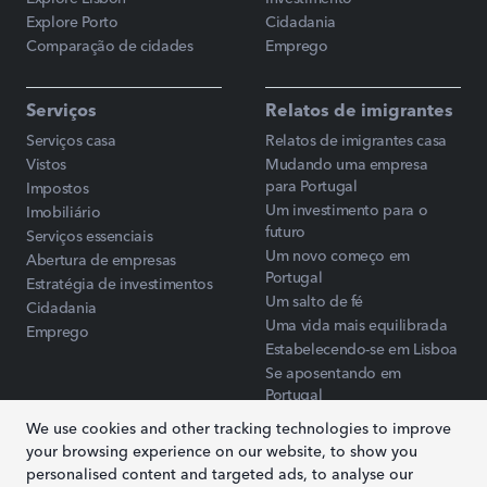
Explore Porto
Cidadania
Comparação de cidades
Emprego
Serviços
Relatos de imigrantes
Serviços casa
Relatos de imigrantes casa
Vistos
Mudando uma empresa
para Portugal
Impostos
Um investimento para o
Imobiliário
futuro
Serviços essenciais
Um novo começo em
Abertura de empresas
Portugal
Estratégia de investimentos
Um salto de fé
Cidadania
Uma vida mais equilibrada
Emprego
Estabelecendo-se em Lisboa
Se aposentando em
Portugal
We use cookies and other tracking technologies to improve
your browsing experience on our website, to show you
Blog
personalised content and targeted ads, to analyse our