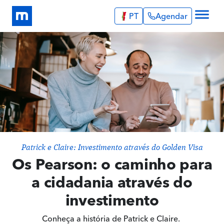
PT
Agendar
Explore
Infos Úteis
Portugal
Serviços
English
Português
Relatos de Imigrantes
Espanha
Blog
English
Sobre Nós
Agendar
Patrick e Claire: Investimento através do Golden Visa
Os Pearson: o caminho para
a cidadania através do
investimento
Conheça a história de Patrick e Claire.