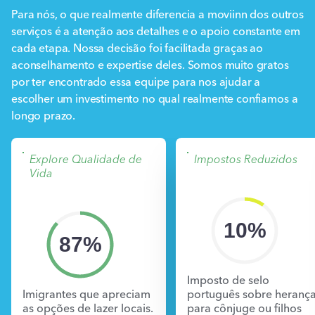
Para nós, o que realmente diferencia a moviinn dos outros
serviços é a atenção aos detalhes e o apoio constante em
cada etapa. Nossa decisão foi facilitada graças ao
aconselhamento e expertise deles. Somos muito gratos
por ter encontrado essa equipe para nos ajudar a
escolher um investimento no qual realmente confiamos a
longo prazo.
Explore Qualidade de
Impostos Reduzidos
Vida
10%
87%
Imposto de selo
Imigrantes que apreciam
português sobre heranç
as opções de lazer locais.
para cônjuge ou filhos