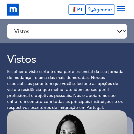
PT
Agendar
Explore
Infos Úteis
Portugal
Serviços
English
Português
Relatos de Imigrantes
Espanha
Blog
Vistos
English
Sobre Nós
Agendar
Escolher o visto certo é uma parte essencial da sua jornada
de mudança - e uma das mais demoradas. Nossos
especialistas garantem que você selecione as opções de
visto e residência que melhor atendem ao seu perfil
profissional e objetivos pessoais. Nós o apoiaremos ao
entrar em contato com todas as principais instituições e os
respectivos escritórios de imigração em Portugal.